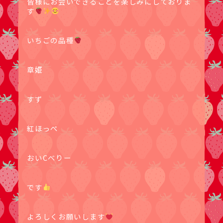
皆様にお会いできることを楽しみにしておりま
す
いちごの品種
章姫
すず
紅ほっぺ
おいCべりー
です︎︎
よろしくお願いします